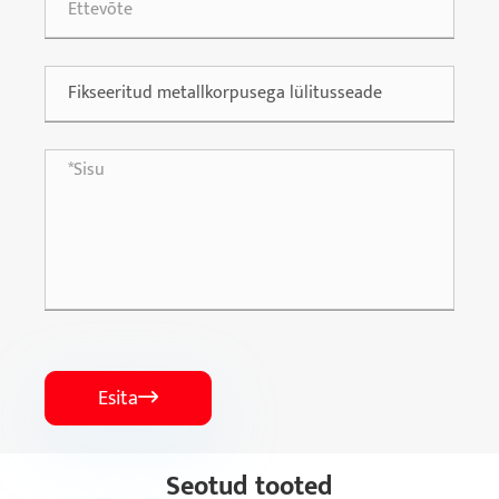
Esita

Seotud tooted