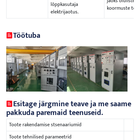
jaoks oluliste
lõppkasutaja
koormuste toid
elektrijaotus.
Töötuba
Esitage järgmine teave ja me saame
pakkuda paremaid teenuseid.
Toote rakendamise stsenaariumid
Toote tehnilised parameetrid