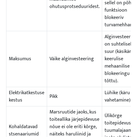
sellel on põhjal
ohutusprotseduuridest.
funktsioon
blokeeriv
turvamehhanis
Alginvesteerin
on suhteliselt
suur (käsikäru j
Maksumus
Väike alginvesteering
keerulise
mehaanilise
blokeeringu
tõttu).
Elektrikatkestuse
Lühike (käru kii
Pikk
kestus
vahetamine)
Marsruutide jaoks, kus
Ülikõrge
toiteallika järjepidevuse
toitepidevuseg
Kohaldatavad
nõue ei ole eriti kõrge,
tuumalajaama
stsenaariumid
näiteks haruliinid ja