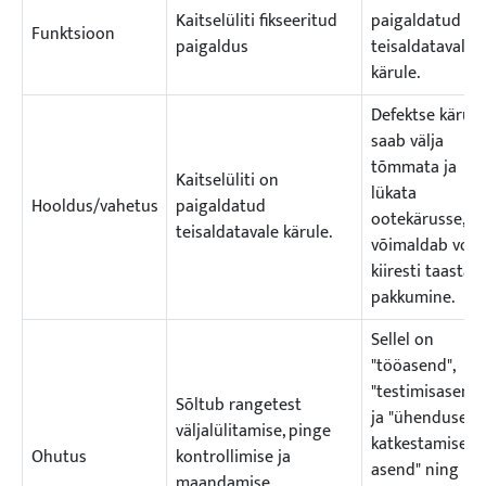
Kaitselüliti fikseeritud
paigaldatud
Funktsioon
paigaldus
teisaldatavale
kärule.
Defektse käru
saab välja
tõmmata ja
Kaitselüliti on
lükata
Hooldus/vahetus
paigaldatud
ootekärusse, m
teisaldatavale kärule.
võimaldab vool
kiiresti taastad
pakkumine.
Sellel on
"tööasend",
"testimisasend"
Sõltub rangetest
ja "ühenduse
väljalülitamise, pinge
katkestamise
Ohutus
kontrollimise ja
asend" ning
maandamise