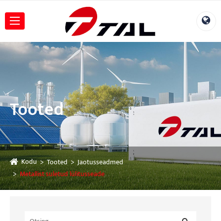
Tooted
Kodu
Tooted
Jaotusseadmed
Metallist suletud lülitusseade