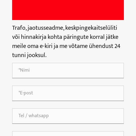
Trafo, jaotusseadme, keskpingekaitselüliti
või hinnakirja kohta päringute korral jätke
meile oma e-kiri ja me võtame ühendust 24
tunni jooksul.