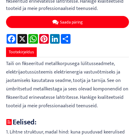
fikseeritud erinevatesse lahtritesse. Hankige kvaliteetseid
tooteid ja meie professionaalseid teenuseid.
Saada päring
Facebook
X
WhatsApp
Pinterest
LinkedIn
Share
Tootekirjeldus
Taili on fikseeritud metallkorpusega lülitusseadmete,
elektrijaotussüsteemis elektrienergia vastuvõtmiseks ja
jaotamiseks kasutatava seadme, tootja ja tarnija. See on
ümbritsetud metallkestaga ja sees olevad komponendid on
fikseeritud erinevatesse lahtritesse. Hankige kvaliteetseid
tooteid ja meie professionaalseid teenuseid.
Eelised:
1. Lihtne struktuur, madal hind: kuna puuduvad keerulised