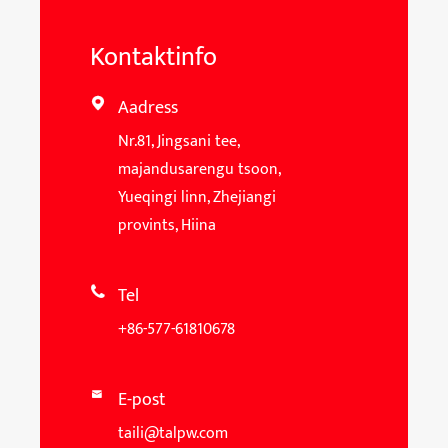
Kontaktinfo
Aadress

Nr.81, Jingsani tee,
majandusarengu tsoon,
Yueqingi linn, Zhejiangi
provints, Hiina
Tel

+86-577-61810678
E-post

taili@talpw.com