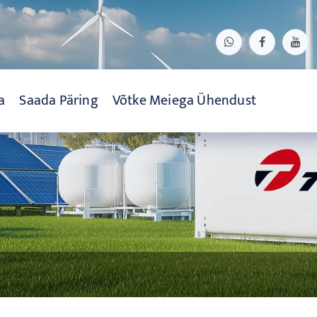
a
Saada Päring
Võtke Meiega Ühendust