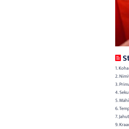
S
1. Koha
2. Nim
3. Pri
4. Sek
5. Mäh
6. Tem
7. Jah
9. Kra