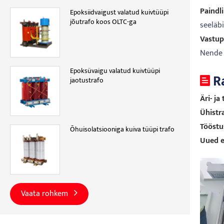
Paindl
Epoksiidvaigust valatud kuivtüüpi
jõutrafo koos OLTC-ga
seeläbi
Vastup
Nende 
Epoksüvaigu valatud kuivtüüpi
R
jaotustrafo
Äri- ja
Ühistr
Tööstu
Õhuisolatsiooniga kuiva tüüpi trafo
Uued e
Vaata rohkem