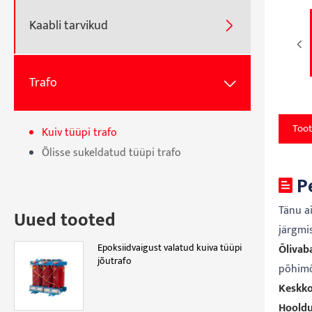
Kaabli tarvikud

Trafo

Toot
Kuiv tüüpi trafo
Õlisse sukeldatud tüüpi trafo
P
Tänu a
Uued tooted
järgmi
Epoksiidvaigust valatud kuiva tüüpi
Õlivaba
jõutrafo
põhimõt
Keskk
Hooldu