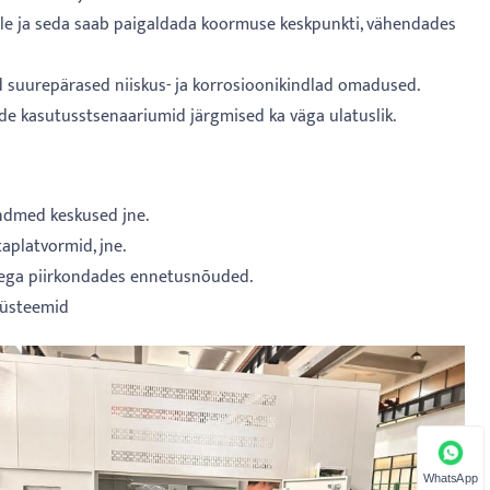
le ja seda saab paigaldada koormuse keskpunkti, vähendades
d suurepärased niiskus- ja korrosioonikindlad omadused.
e kasutusstsenaariumid järgmised ka väga ulatuslik.
andmed keskused jne.
aplatvormid, jne.
lega piirkondades ennetusnõuded.
asüsteemid
WhatsApp