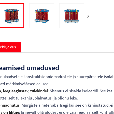
ekirjeldus
eamised omadused
inulaadsetele konstruktsiooniomadustele ja suurepärastele isolat
sed märkimisväärsed eelised.
, leegiaeglustav, tulekindel
: Sisemus ei sisalda isoleerõli. See k
teliselt tulekahju-, plahvatus- ja õliohu leke.
onnaohutus
: Mürgiste ainete vaba. Isegi kui see on kahjustatud, e
s on lihtne
: Erinevalt õlitrafodest ei ole vaja regulaarselt kontro