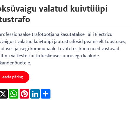
ksüvaigu valatud kuivtüüpi
tustrafo
professionaalse trafotootjana kasutatakse Taili Electricu
vaigust valatud kuivtüüpi jaotustrafosid peamiselt tööstuses,
duses ja isegi kommunaalettevõtetes, kuna need vastavad
lt nii väikeste kui ka keskmise suurusega kaalude
kandenõuetele.
Saada päring
acebook
X
WhatsApp
Pinterest
LinkedIn
Share