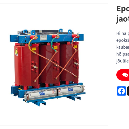
Epo
jao
Hiina 
epoksü
kauban
hõlpsa
jõuüle
F