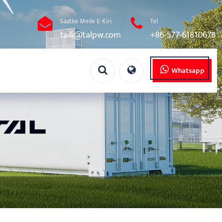
Saatke Meile E-Kiri
Tel
taili@talpw.com
+86-577-61810678
Whatsapp