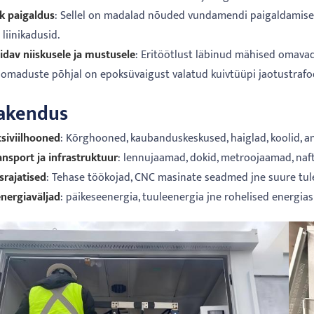
ik paigaldus
: Sellel on madalad nõuded vundamendi paigaldamise
 liinikadusid.
idav niiskusele ja mustusele
: Eritöötlust läbinud mähised omava
omaduste põhjal on epoksüvaigust valatud kuivtüüpi jaotustrafod
akendus
 tsiviilhooned
: Kõrghooned, kaubanduskeskused, haiglad, koolid, 
ansport ja infrastruktuur
: lennujaamad, dokid, metroojaamad, naft
srajatised
: Tehase töökojad, CNC masinate seadmed jne suure tu
nergiaväljad
: päikeseenergia, tuuleenergia jne rohelised energi