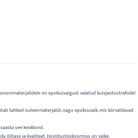
sioonimaterjalidele on epoksüvaigust valatud kuivjaotustrafodel
asutab tahked isoleermaterjalid, nagu epoksüvaik, mis kõrvaldavad
i saasta see keskkond.
llida õlitase ja kvaliteet. Hooldustöökoormus on väike.