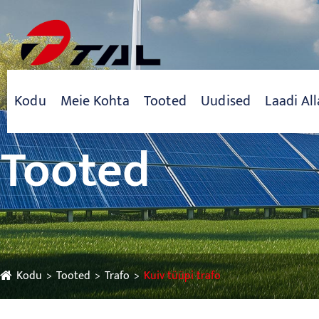
Kodu
Meie Kohta
Tooted
Uudised
Laadi All
Tooted
Kodu
Tooted
Trafo
Kuiv tüüpi trafo