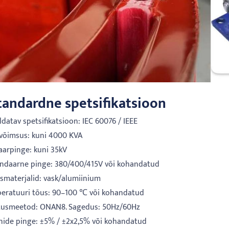
tandardne spetsifikatsioon
ldatav spetsifikatsioon: IEC 60076 / IEEE
ivõimsus: kuni 4000 KVA
maarpinge: kuni 35kV
undaarne pinge: 380/400/415V või kohandatud
ismaterjalid: vask/alumiinium
peratuuri tõus: 90–100 ℃ või kohandatud
utusmeetod: ONAN8. Sagedus: 50Hz/60Hz
anide pinge: ±5% / ±2x2,5% või kohandatud