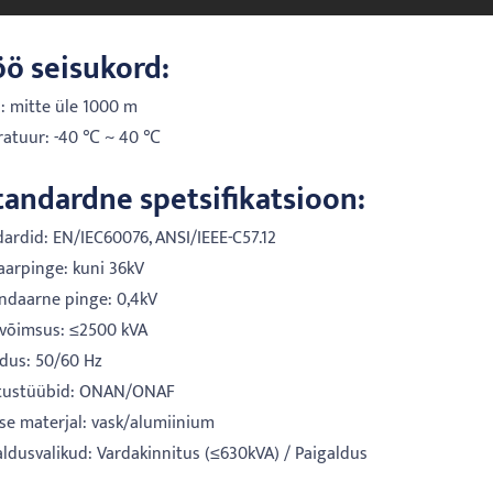
öö seisukord:
: mitte üle 1000 m
atuur: -40 ℃ ~ 40 ℃
tandardne spetsifikatsioon:
dardid: EN/IEC60076, ANSI/IEEE-C57.12
maarpinge: kuni 36kV
undaarne pinge: 0,4kV
ivõimsus: ≤2500 kVA
edus: 50/60 Hz
utustüübid: ONAN/ONAF
ise materjal: vask/alumiinium
aldusvalikud: Vardakinnitus (≤630kVA) / Paigaldus