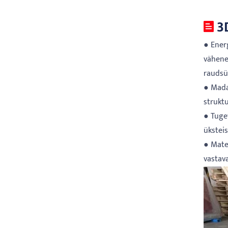
3
● Ener
vähene
raudsü
● Mada
strukt
● Tuge
üksteis
● Mate
vastava