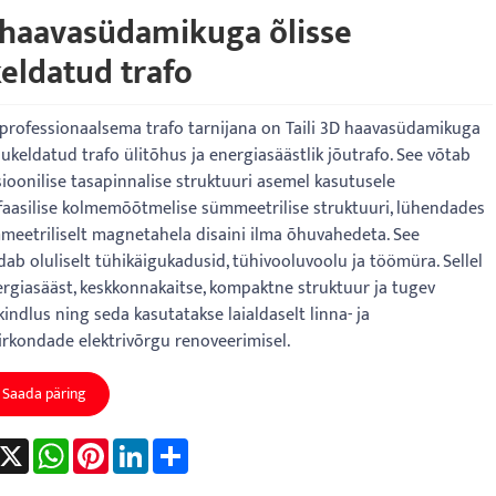
haavasüdamikuga õlisse
eldatud trafo
professionaalsema trafo tarnijana on Taili 3D haavasüdamikuga
sukeldatud trafo ülitõhus ja energiasäästlik jõutrafo. See võtab
sioonilise tasapinnalise struktuuri asemel kasutusele
aasilise kolmemõõtmelise sümmeetrilise struktuuri, lühendades
meetriliselt magnetahela disaini ilma õhuvahedeta. See
ab oluliselt tühikäigukadusid, tühivooluvoolu ja töömüra. Sellel
rgiasääst, keskkonnakaitse, kompaktne struktuur ja tugev
kindlus ning seda kasutatakse laialdaselt linna- ja
rkondade elektrivõrgu renoveerimisel.
Saada päring
acebook
X
WhatsApp
Pinterest
LinkedIn
Share