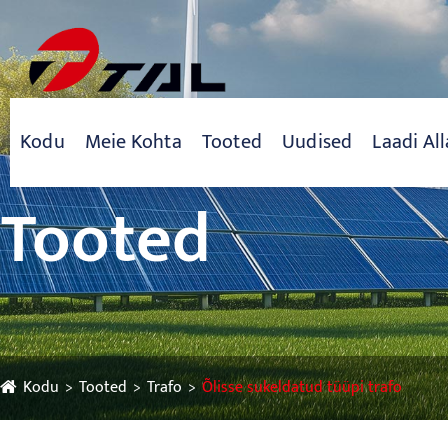
Kodu
Meie Kohta
Tooted
Uudised
Laadi All
Tooted
Kodu
Tooted
Trafo
Õlisse sukeldatud tüüpi trafo