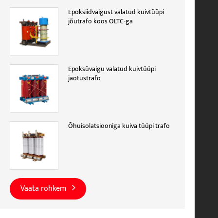
Epoksiidvaigust valatud kuivtüüpi
jõutrafo koos OLTC-ga
Epoksüvaigu valatud kuivtüüpi
jaotustrafo
Õhuisolatsiooniga kuiva tüüpi trafo
Vaata rohkem