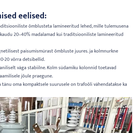
ised eelised:
aditsiooniliste õmblusteta lamineeritud lehed, mille tulemusena
gikaudu 20–40% madalamad kui traditsiooniliste lamineeritud
netilisest paisumismürast õmbluste juures. ja kolmnurkne
-20 võrra detsibellid.
iliselt väga stabiilne. Kolm südamiku kolonnid toetavad
naamilisele jõule praegune.
ja tänu oma kompaktsele suurusele on trafoõli vähendatakse ka