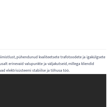
viimistlust, pühendunud kvaliteetsete trafotoodete ja igakülgsete
alt erinevaid valupunkte ja väljakutseid, millega kliendid
d elektrisüsteemi stabiilse ja tõhusa töö.