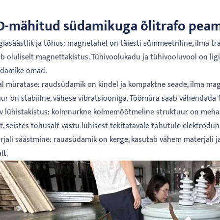
D-mähitud südamikuga õlitrafo peam
giasäästlik ja tõhus: magnetahel on täiesti sümmeetriline, ilma tr
b oluliselt magnettakistus. Tühivoolukadu ja tühivooluvool on li
damike omad.
l müratase: raudsüdamik on kindel ja kompaktne seade, ilma mag
uur on stabiilne, vähese vibratsiooniga. Töömüra saab vähendada 10
v lühistakistus: kolmnurkne kolmemõõtmeline struktuur on mehaan
t, seistes tõhusalt vastu lühisest tekitatavale tohutule elektrodü
rjali säästmine: rauasüdamik on kerge, kasutab vähem materjali 
lt.