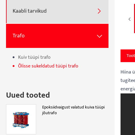
Kaabli tarvikud

Trafo

Toot
Kuiv tüüpi trafo
Õlisse sukeldatud tüüpi trafo
Hiina ü
tugitee
energi
Uued tooted
Epoksiidvaigust valatud kuiva tüüpi
jõutrafo