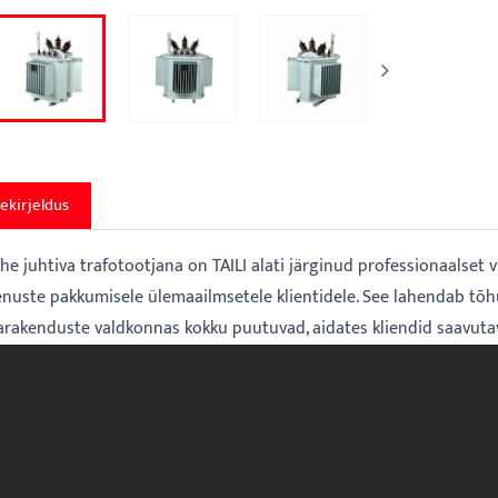
ekirjeldus
he juhtiva trafotootjana on TAILI alati järginud professionaalset 
nuste pakkumisele ülemaailmsetele klientidele. See lahendab tõhus
arakenduste valdkonnas kokku puutuvad, aidates kliendid saavutava