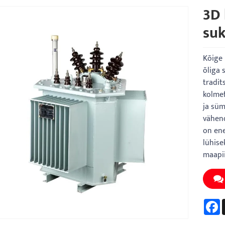
3D 
suk
Kõige 
õliga 
tradit
kolmef
ja süm
vähend
on ene
lühise
maapii
F