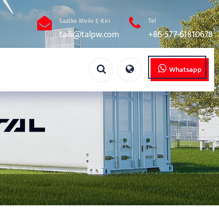
Saatke Meile E-Kiri
Tel
taili@talpw.com
+86-577-61810678
Whatsapp