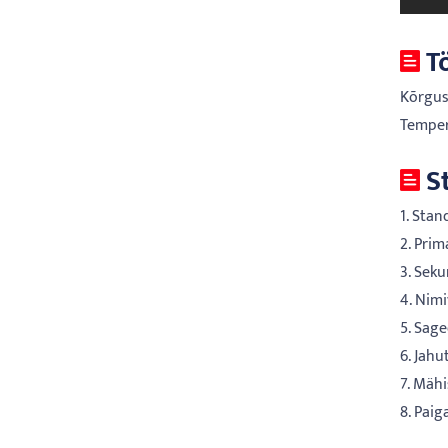
T
Kõrgus
Temper
S
1. Stan
2. Pri
3. Sek
4. Nim
5. Sag
6. Jah
7. Mäh
8. Paig