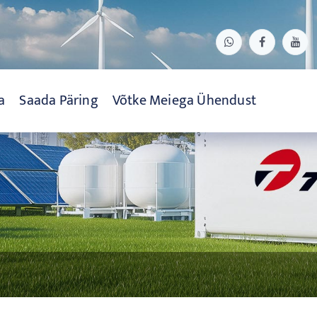
a
Saada Päring
Võtke Meiega Ühendust