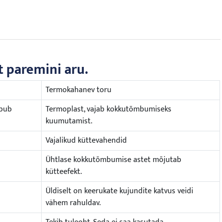
t paremini aru.
Termokahanev toru
mbub
Termoplast, vajab kokkutõmbumiseks
kuumutamist.
Vajalikud küttevahendid
Ühtlase kokkutõmbumise astet mõjutab
kütteefekt.
Üldiselt on keerukate kujundite katvus veidi
vähem rahuldav.