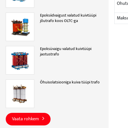
Ohut
Epoksiidvaigust valatud kuivtüüpi
Maks
jõutrafo koos OLTC-ga
Epoksüvaigu valatud kuivtüüpi
jaotustrafo
Õhuisolatsiooniga kuiva tüüpi trafo
Vaata rohkem