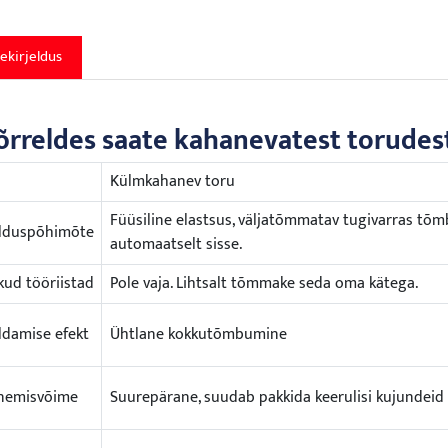
ekirjeldus
õrreldes saate kahanevatest torudes
s
Külmkahanev toru
Füüsiline elastsus, väljatõmmatav tugivarras tõ
lduspõhimõte
automaatselt sisse.
ikud tööriistad
Pole vaja. Lihtsalt tõmmake seda oma kätega.
ldamise efekt
Ühtlane kokkutõmbumine
nemisvõime
Suurepärane, suudab pakkida keerulisi kujundeid