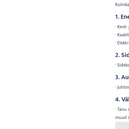
Külmka
1. En
· Kesk
· Kaab
· Elekt
2. Si
· Sidek
3. Au
· Juht
4. Vä
· Tänu 
muud 