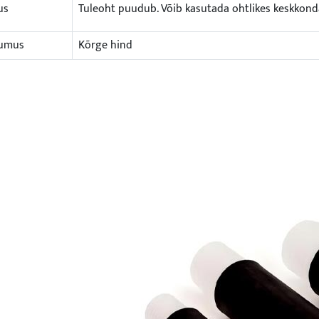
us
Tuleoht puudub. Võib kasutada ohtlikes keskkond
umus
Kõrge hind