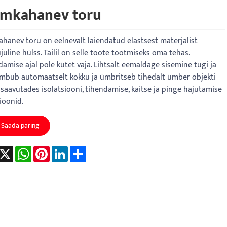
lmkahanev toru
hanev toru on eelnevalt laiendatud elastsest materjalist
juline hülss. Tailil on selle toote tootmiseks oma tehas.
damise ajal pole kütet vaja. Lihtsalt eemaldage sisemine tugi ja
mbub automaatselt kokku ja ümbritseb tihedalt ümber objekti
 saavutades isolatsiooni, tihendamise, kaitse ja pinge hajutamise
ioonid.
Saada päring
acebook
X
WhatsApp
Pinterest
LinkedIn
Share