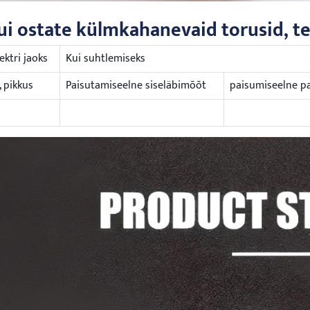
ui ostate külmkahanevaid torusid, t
ektri jaoks
Kui suhtlemiseks
, pikkus
Paisutamiseelne siseläbimõõt
paisumiseelne p