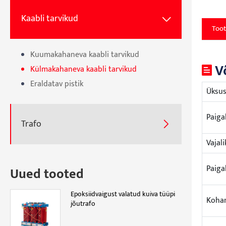
Kaabli tarvikud

Toot
Kuumakahaneva kaabli tarvikud
V
Külmakahaneva kaabli tarvikud
Eraldatav pistik
Üksu
Paiga
Trafo

Vajal
Paiga
Uued tooted
Epoksiidvaigust valatud kuiva tüüpi
Koha
jõutrafo