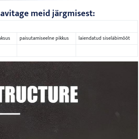
eavitage meid järgmisest:
aksus
paisutamiseelne pikkus
laiendatud siseläbimõõt