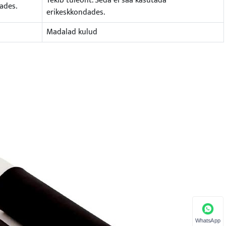
Tekib tuleoht. Seda ei saa kasutada
ades.
erikeskkondades.
Madalad kulud
WhatsApp