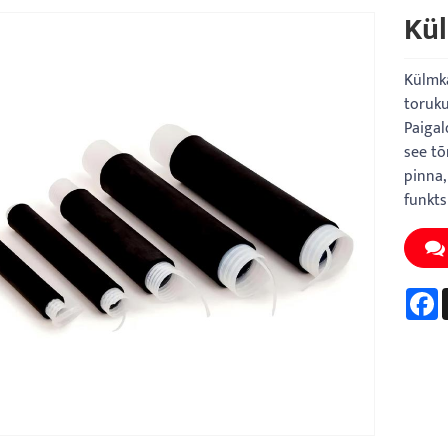
Kü
Külmka
toruku
Paigal
see tõ
pinna,
funkts
F