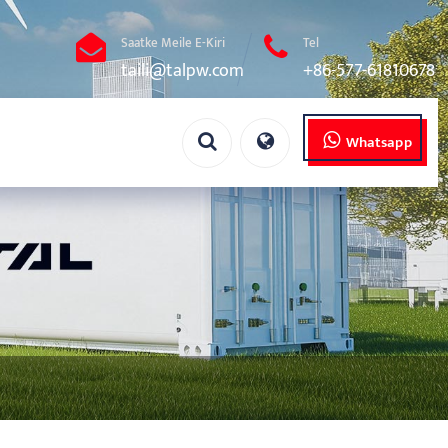
Saatke Meile E-Kiri
Tel
taili@talpw.com
+86-577-61810678
Whatsapp