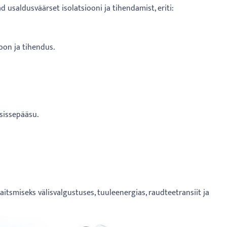
usaldusväärset isolatsiooni ja tihendamist, eriti:
oon ja tihendus.
 sissepääsu.
aitsmiseks välisvalgustuses, tuuleenergias, raudteetransiit ja