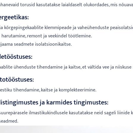
hanevaid torusid kasutatakse laialdaselt olukordades, mis nõuavad 
ergeetikas:
- ja kõrgepingekaablite klemmipeade ja vaheühenduste peaisolatsi
li harutamine, remont ja veekindel töötlemine.
rijaama seadmete isolatsioonikaitse.
detööstuses:
aablite ühenduste tihendamine ja kaitse, et vältida vee ja niiskuse
totööstuses:
mestiku tihendamine, kaitse ja komplekteerimine.
listingimustes ja karmides tingimustes:
suurepärasele ilmastikukindlusele kasutatakse neid sageli liinide k
seadmed.