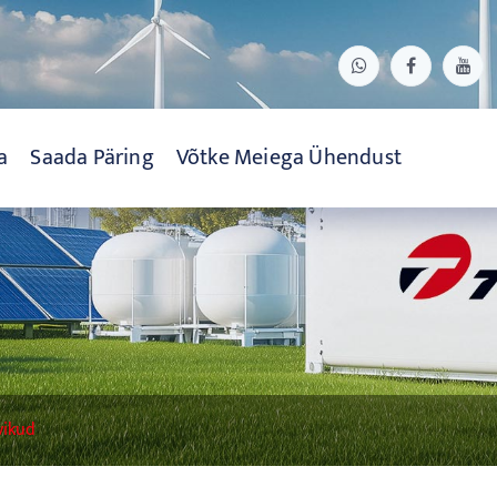
a
Saada Päring
Võtke Meiega Ühendust
vikud