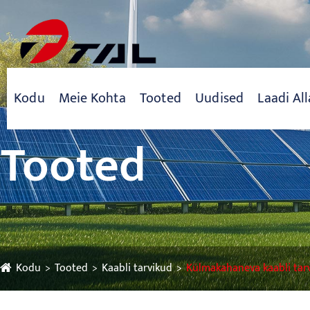
Kodu
Meie Kohta
Tooted
Uudised
Laadi All
Tooted
Kodu
Tooted
Kaabli tarvikud
Külmakahaneva kaabli tar